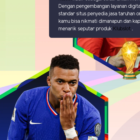
Dengan pengembangan layanan digital
standar situs penyedia jasa taruhan on
kamu bisa nikmati dimanapun dan kap
menarik seputar produk
Klubslot
.