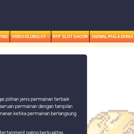
TING
VIDEO-KLUBSLOT
RTP SLOT GACOR
JADWAL-PIALA-DUNIA
ai pilihan jenis permainan terbaik
 keseruan permainan dengan tampilan
manan ketika permainan berlangsung
ertainment paling berkualitas.