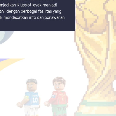
jadikan Klubslot layak menjadi
ahli dengan berbagai fasilitas yang
tuk mendapatkan info dan penawaran