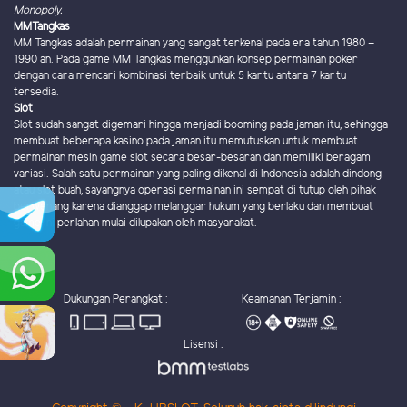
Monopoly.
MMTangkas
MM Tangkas adalah permainan yang sangat terkenal pada era tahun 1980 –
1990 an. Pada game MM Tangkas menggunkan konsep permainan poker
dengan cara mencari kombinasi terbaik untuk 5 kartu antara 7 kartu
tersedia.
Slot
Slot sudah sangat digemari hingga menjadi booming pada jaman itu, sehingga
membuat beberapa kasino pada jaman itu memutuskan untuk membuat
permainan mesin game slot secara besar-besaran dan memiliki beragam
variasi. Salah satu permainan yang paling dikenal di Indonesia adalah dindong
atau slot buah, sayangnya operasi permainan ini sempat di tutup oleh pihak
berwenang karena dianggap melanggar hukum yang berlaku dan membuat
game ini perlahan mulai dilupakan oleh masyarakat.
Dukungan Perangkat :
Keamanan Terjamin :
Lisensi :