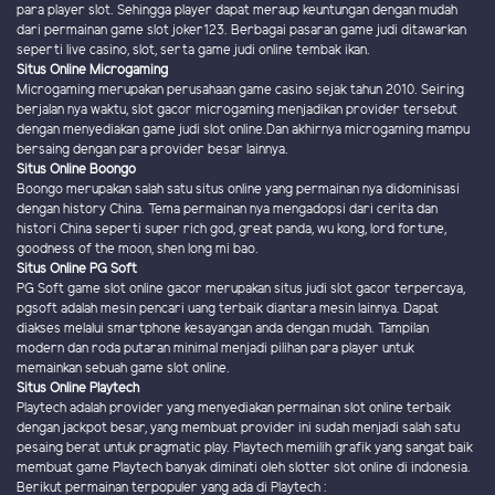
para player slot. Sehingga player dapat meraup keuntungan dengan mudah
dari permainan game slot joker123. Berbagai pasaran game judi ditawarkan
seperti live casino, slot, serta game judi online tembak ikan.
Situs Online Microgaming
Microgaming merupakan perusahaan game casino sejak tahun 2010. Seiring
berjalan nya waktu, slot gacor microgaming menjadikan provider tersebut
dengan menyediakan game judi slot online.Dan akhirnya microgaming mampu
bersaing dengan para provider besar lainnya.
Situs Online Boongo
Boongo merupakan salah satu situs online yang permainan nya didominisasi
dengan history China. Tema permainan nya mengadopsi dari cerita dan
histori China seperti super rich god, great panda, wu kong, lord fortune,
goodness of the moon, shen long mi bao.
Situs Online PG Soft
PG Soft game slot online gacor merupakan situs judi slot gacor terpercaya,
pgsoft adalah mesin pencari uang terbaik diantara mesin lainnya. Dapat
diakses melalui smartphone kesayangan anda dengan mudah. Tampilan
modern dan roda putaran minimal menjadi pilihan para player untuk
memainkan sebuah game slot online.
Situs Online Playtech
Playtech adalah provider yang menyediakan permainan slot online terbaik
dengan jackpot besar, yang membuat provider ini sudah menjadi salah satu
pesaing berat untuk pragmatic play. Playtech memilih grafik yang sangat baik
membuat game Playtech banyak diminati oleh slotter slot online di indonesia.
Berikut permainan terpopuler yang ada di Playtech :