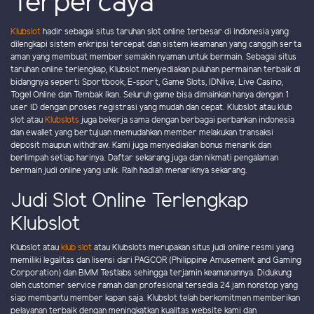
Terpercaya
Klubslot
hadir sebagai situs taruhan slot online terbesar di indonesia yang
dilengkapi sistem enkripsi tercepat dan sistem keamanan yang canggih serta
aman yang membuat member semakin nyaman untuk bermain. Sebagai situs
taruhan online terlengkap, Klubslot menyediakan puluhan permainan terbaik di
bidangnya seperti Sportbook, E-sport, Game Slots, IDNlive, Live Casino,
Togel Online dan Tembak Ikan. Seluruh game bisa dimainkan hanya dengan 1
user ID dengan proses registrasi yang mudah dan cepat. Klubslot atau klub
slot atau
Klubslots
juga bekerja sama dengan berbagai perbankan indonesia
dan ewallet yang bertujuan memudahkan member melakukan transaksi
deposit maupun withdraw. Kami juga menyediakan bonus menarik dan
berlimpah setiap harinya. Daftar sekarang juga dan nikmati pengalaman
bermain judi online yang unik. Raih hadiah menariknya sekarang.
Judi Slot Online Terlengkap
Klubslot
Klubslot atau
klub slot
atau Klubslots merupakan situs judi online resmi yang
memiliki legalitas dan lisensi dari PAGCOR (Philippine Amusement and Gaming
Corporation) dan BMM Testlabs sehingga terjamin keamanannya. Didukung
oleh customer service ramah dan profesional tersedia 24 jam nonstop yang
siap membantu member kapan saja. Klubslot telah berkomitmen memberikan
pelayanan terbaik dengan meningkatkan kualitas website kami dan