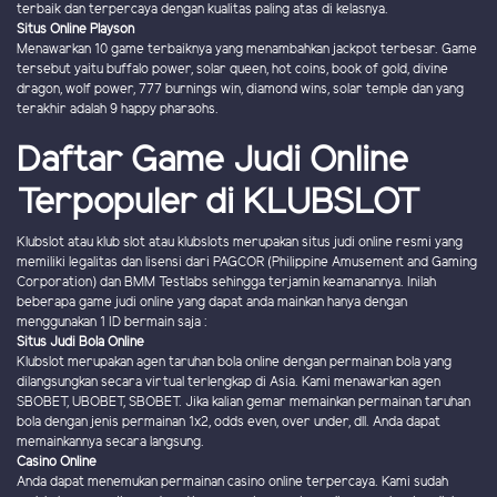
terbaik dan terpercaya dengan kualitas paling atas di kelasnya.
Situs Online Playson
Menawarkan 10 game terbaiknya yang menambahkan jackpot terbesar. Game
tersebut yaitu buffalo power, solar queen, hot coins, book of gold, divine
dragon, wolf power, 777 burnings win, diamond wins, solar temple dan yang
terakhir adalah 9 happy pharaohs.
Daftar Game Judi Online
Terpopuler di KLUBSLOT
Klubslot atau klub slot atau klubslots merupakan situs judi online resmi yang
memiliki legalitas dan lisensi dari PAGCOR (Philippine Amusement and Gaming
Corporation) dan BMM Testlabs sehingga terjamin keamanannya. Inilah
beberapa game judi online yang dapat anda mainkan hanya dengan
menggunakan 1 ID bermain saja :
Situs Judi Bola Online
Klubslot merupakan agen taruhan bola online dengan permainan bola yang
dilangsungkan secara virtual terlengkap di Asia. Kami menawarkan agen
SBOBET, UBOBET, SBOBET. Jika kalian gemar memainkan permainan taruhan
bola dengan jenis permainan 1x2, odds even, over under, dll. Anda dapat
memainkannya secara langsung.
Casino Online
Anda dapat menemukan permainan casino online terpercaya. Kami sudah