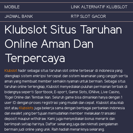
MOBILE
LINK ALTERNATIF KLUBSLOT
JADWAL BANK
RTP SLOT GACOR
Klubslot Situs Taruhan
Online Aman Dan
Terpercaya
Klubslot
hadir sebagai situs taruhan slot online terbesar di indonesia yang
dilengkapi sistem enkripsi tercepat dan sistem keamanan yang canggih serta
aman yang membuat member semakin nyaman untuk bermain. Sebagai situs
taruhan online terlengkap, Klubslot menyediakan puluhan permainan terbaik di
bidangnya seperti Sportbook, E-sport, Game Slots, IDNlive, Live Casino,
Togel Online dan Tembak Ikan. Seluruh game bisa dimainkan hanya dengan 1
user ID dengan proses registrasi yang mudah dan cepat. Klubslot atau klub
slot atau
Klubslots
juga bekerja sama dengan berbagai perbankan indonesia
dan ewallet yang bertujuan memudahkan member melakukan transaksi
deposit maupun withdraw. Kami juga menyediakan bonus menarik dan
berlimpah setiap harinya. Daftar sekarang juga dan nikmati pengalaman
bermain judi online yang unik. Raih hadiah menariknya sekarang.