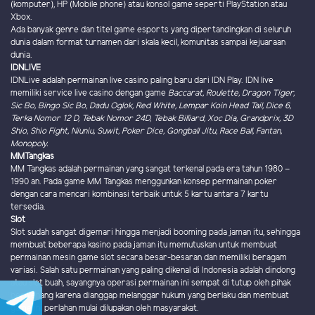
(komputer), HP (Mobile phone) atau konsol game seperti PlayStation atau
Xbox.
Ada banyak genre dan titel game esports yang dipertandingkan di seluruh
dunia dalam format turnamen dari skala kecil, komunitas sampai kejuaraan
dunia.
IDNLIVE
IDNLive adalah permainan live casino paling baru dari IDN Play. IDN live
memiliki service live casino dengan game
Baccarat, Roulette, Dragon Tiger,
Sic Bo, Bingo Sic Bo, Dadu Oglok, Red White, Lempar Koin Head Tail, Dice 6,
Terka Nomor 12 D, Tebak Nomor 24D, Tebak Billiard, Xoc Dia, Grandprix, 3D
Shio, Shio Fight, Niuniu, Suwit, Poker Dice, Gongball Jitu, Race Ball, Fantan,
Monopoly.
MMTangkas
MM Tangkas adalah permainan yang sangat terkenal pada era tahun 1980 –
1990 an. Pada game MM Tangkas menggunkan konsep permainan poker
dengan cara mencari kombinasi terbaik untuk 5 kartu antara 7 kartu
tersedia.
Slot
Slot sudah sangat digemari hingga menjadi booming pada jaman itu, sehingga
membuat beberapa kasino pada jaman itu memutuskan untuk membuat
permainan mesin game slot secara besar-besaran dan memiliki beragam
variasi. Salah satu permainan yang paling dikenal di Indonesia adalah dindong
atau slot buah, sayangnya operasi permainan ini sempat di tutup oleh pihak
berwenang karena dianggap melanggar hukum yang berlaku dan membuat
game ini perlahan mulai dilupakan oleh masyarakat.