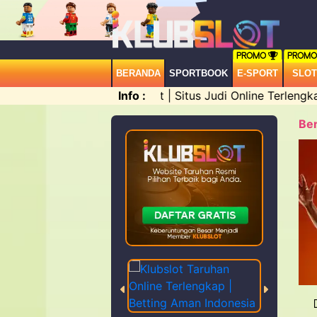
PROMO
PROM
BERANDA
SPORTBOOK
E-SPORT
SLO
ot | Situs Judi Online Terlengkap & Terpercaya di Indones
Info :
Be