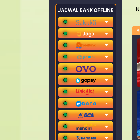
N
JADWAL BANK OFFLINE
S