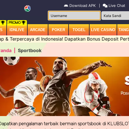
Download APK
Live Chat
O
PROMO
TS
IDNLIVE
ARCADE
POKER
TOGEL
LIVE CASINO
TANG
ia! Dapatkan Bonus Deposit Pertama 50 % & Bonus Deposit K
randa
Sportbook
Dapatkan pengalaman terbaik bermain sportsbook di KLUBSLOT! 