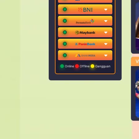
V
Online
Offline
Gangguan