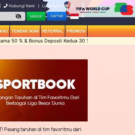
Hubungi Kami
Lupa Kata Sandi?
DAFTAR
KAS
TEMBAK IKAN
REFERRAL
PROMOSI
edua 30 %.| E-Sport | Slots | IDNLive | IDNPoker | LIVE C
Pasang taruhan di tim favoritmu dari